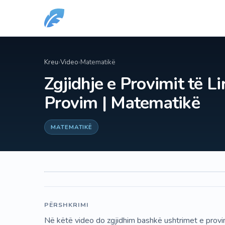
Kreu
›
Video
›
Matematikë
Zgjidhje e Provimit të Li
Provim | Matematikë
MATEMATIKË
PËRSHKRIMI
Në këtë video do zgjidhim bashkë ushtrimet e provimi