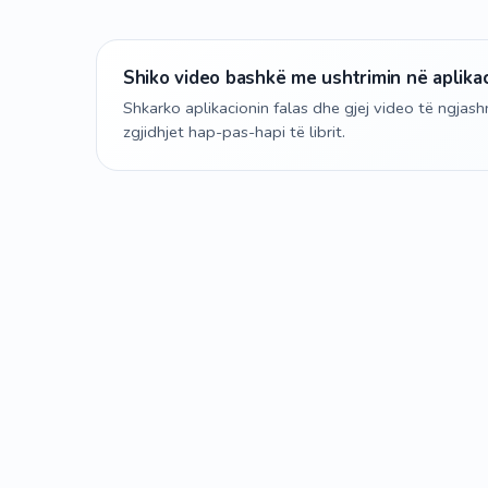
Shiko video bashkë me ushtrimin në aplika
Shkarko aplikacionin falas dhe gjej video të ngja
zgjidhjet hap-pas-hapi të librit.