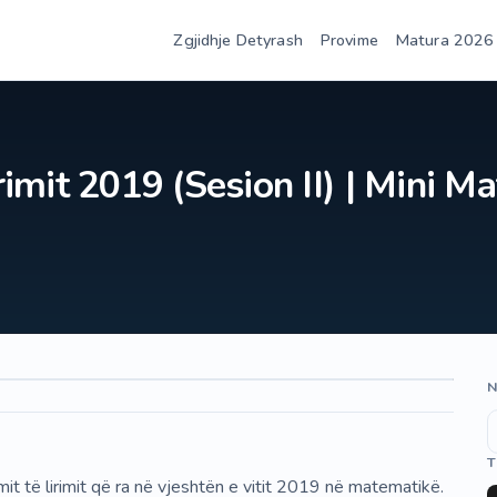
Zgjidhje Detyrash
Provime
Matura 2026
rimit 2019 (Sesion II) | Mini Ma
N
T
t të lirimit që ra në vjeshtën e vitit 2019 në matematikë.