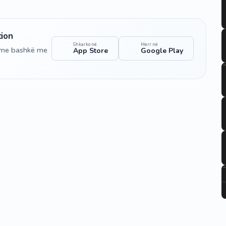
cion
Shkarko në
Merr në
shme bashkë me
App Store
Google Play