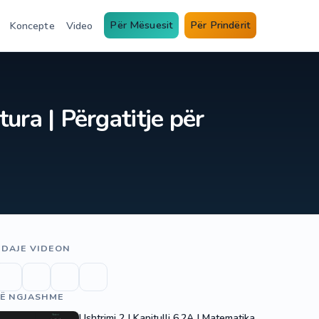
Për Mësuesit
Për Prindërit
Koncepte
Video
tura | Përgatitje për
DAJE VIDEON
Ë NGJASHME
Ushtrimi 2 | Kapitulli 6.2A | Matematika