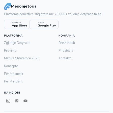
Mësonjëtorja
Platforma edukative shqiptare me 20,000+ zgjidhje detyrash falas.
Shkarko në
Merr në
App Store
Google Play
PLATFORMA
KOMPANIA
Zgjidhje Detyrash
Rreth Nesh
Provime
Privatësia
Matura Shtetërore 2026
Kontakto
Koncepte
Për Mësuesit
Për Prindërit
NA NDIQNI