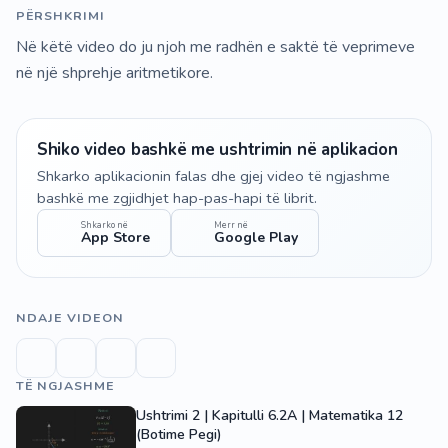
PËRSHKRIMI
Në këtë video do ju njoh me radhën e saktë të veprimeve
në një shprehje aritmetikore.
Shiko video bashkë me ushtrimin në aplikacion
Shkarko aplikacionin falas dhe gjej video të ngjashme
bashkë me zgjidhjet hap-pas-hapi të librit.
Shkarko në
Merr në
App Store
Google Play
NDAJE VIDEON
TË NGJASHME
Ushtrimi 2 | Kapitulli 6.2A | Matematika 12
(Botime Pegi)