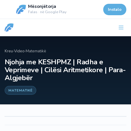
Mësonjëtorja
Instalo
Falas · në Google Play
Kreu
›
Video
›
Matematikë
Njohja me KESHPMZ | Radha e
Veprimeve | Cilësi Aritmetikore | Para-
Algjebër
MATEMATIKË