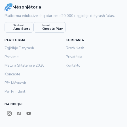
Mësonjëtorja
Platforma edukative shqiptare me 20,000+ zgjidhje detyrash falas.
Shkarko në
Merr në
App Store
Google Play
PLATFORMA
KOMPANIA
Zgjidhje Detyrash
Rreth Nesh
Provime
Privatësia
Matura Shtetërore 2026
Kontakto
Koncepte
Për Mësuesit
Për Prindërit
NA NDIQNI