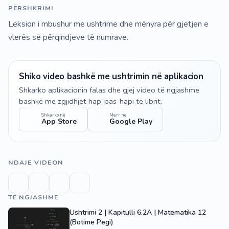
PËRSHKRIMI
Leksion i mbushur me ushtrime dhe mënyra për gjetjen e
vlerës së përqindjeve të numrave.
Shiko video bashkë me ushtrimin në aplikacion
Shkarko aplikacionin falas dhe gjej video të ngjashme
bashkë me zgjidhjet hap-pas-hapi të librit.
Shkarko në
Merr në
App Store
Google Play
NDAJE VIDEON
TË NGJASHME
Ushtrimi 2 | Kapitulli 6.2A | Matematika 12
(Botime Pegi)