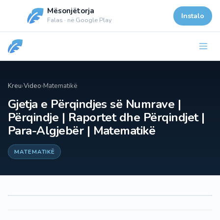
Mësonjëtorja
Instalo
Falas · në Google Play
Kreu
›
Video
›
Matematikë
Gjetja e Përqindjes së Numrave |
Përqindje | Raportet dhe Përqindjet |
Para-Algjebër | Matematikë
MATEMATIKË