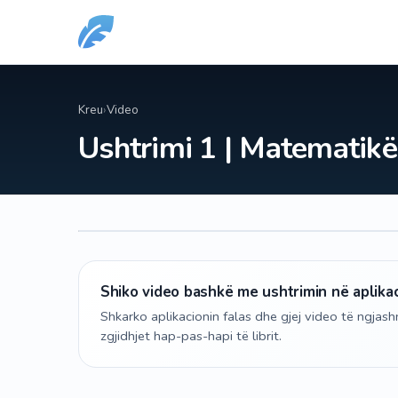
Kreu
›
Video
Ushtrimi 1 | Matematik
Shiko video bashkë me ushtrimin në aplika
Shkarko aplikacionin falas dhe gjej video të ngja
zgjidhjet hap-pas-hapi të librit.