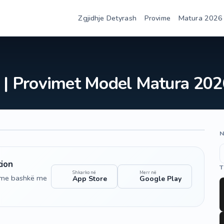
Zgjidhje Detyrash
Provime
Matura 2026
ë | Provimet Model Matura 202
N
cion
T
Shkarko në
Merr në
shme bashkë me
App Store
Google Play