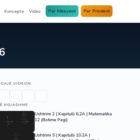
Për Mësuesit
Për Prindërit
Koncepte
Video
6
DAJE VIDEON
Ë NGJASHME
Ushtrimi 2 | Kapitulli 6.2A | Matematika
12 (Botime Pegi)
Ushtrimi 5 | Kapitulli 10.2A |