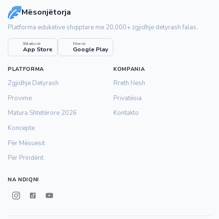
Mësonjëtorja
Platforma edukative shqiptare me 20,000+ zgjidhje detyrash falas.
Shkarko në
Merr në
App Store
Google Play
PLATFORMA
KOMPANIA
Zgjidhje Detyrash
Rreth Nesh
Provime
Privatësia
Matura Shtetërore 2026
Kontakto
Koncepte
Për Mësuesit
Për Prindërit
NA NDIQNI