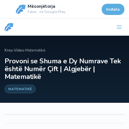
Mësonjëtorja
Instalo
Falas · në Google Play
Kreu
›
Video
›
Matematikë
Provoni se Shuma e Dy Numrave Tek
është Numër Çift | Algjebër |
Matematikë
MATEMATIKË