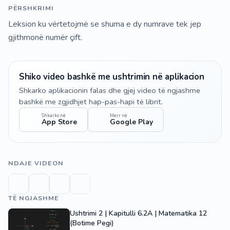
PËRSHKRIMI
Leksion ku vërtetojmë se shuma e dy numrave tek jep
gjithmonë numër çift.
Shiko video bashkë me ushtrimin në aplikacion
Shkarko aplikacionin falas dhe gjej video të ngjashme
bashkë me zgjidhjet hap-pas-hapi të librit.
Shkarko në
Merr në
App Store
Google Play
NDAJE VIDEON
TË NGJASHME
Ushtrimi 2 | Kapitulli 6.2A | Matematika 12
(Botime Pegi)