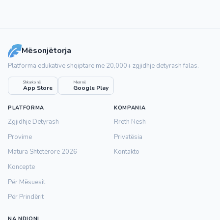
Mësonjëtorja
Platforma edukative shqiptare me 20,000+ zgjidhje detyrash falas.
Shkarko në
Merr në
App Store
Google Play
PLATFORMA
KOMPANIA
Zgjidhje Detyrash
Rreth Nesh
Provime
Privatësia
Matura Shtetërore 2026
Kontakto
Koncepte
Për Mësuesit
Për Prindërit
NA NDIQNI