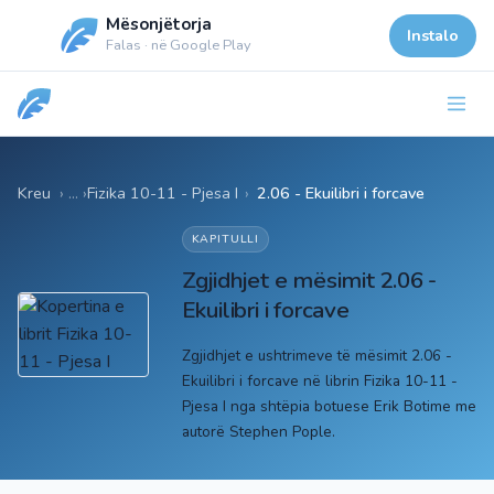
Mësonjëtorja
Instalo
Falas · në Google Play
Kreu
Fizika 10-11 - Pjesa I
›
2.06 - Ekuilibri i forcave
KAPITULLI
Zgjidhjet e mësimit 2.06 -
Ekuilibri i forcave
Zgjidhjet e ushtrimeve të mësimit 2.06 -
Ekuilibri i forcave në librin Fizika 10-11 -
Pjesa I nga shtëpia botuese Erik Botime me
autorë Stephen Pople.