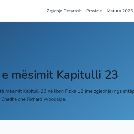
Zgjidhje Detyrash
Provime
Matura 2026
 e mësimit Kapitulli 23
të mësimit Kapitulli 23 në librin Fizika 12 (me zgjedhje) nga sh
r Chadha dhe Richard Woodside.