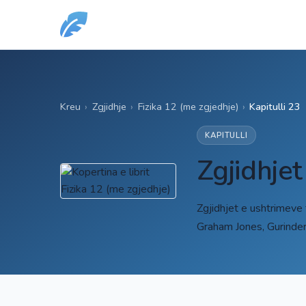
Kreu
›
Zgjidhje
›
Fizika 12 (me zgjedhje)
›
Kapitulli 23
KAPITULLI
Zgjidhjet
Zgjidhjet e ushtrimeve 
Graham Jones, Gurinde