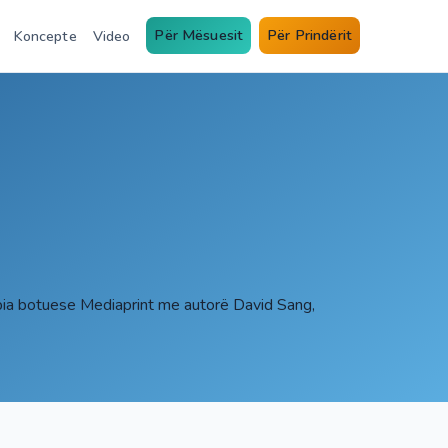
Për Mësuesit
Për Prindërit
Koncepte
Video
tëpia botuese Mediaprint me autorë David Sang,