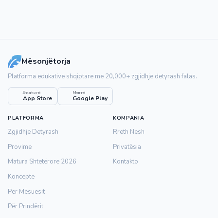
Mësonjëtorja
Platforma edukative shqiptare me 20,000+ zgjidhje detyrash falas.
Shkarko në
Merr në
App Store
Google Play
PLATFORMA
KOMPANIA
Zgjidhje Detyrash
Rreth Nesh
Provime
Privatësia
Matura Shtetërore 2026
Kontakto
Koncepte
Për Mësuesit
Për Prindërit