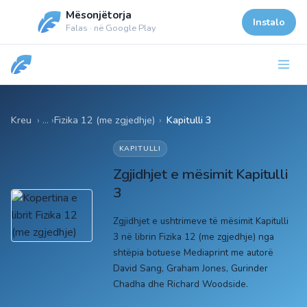
Mësonjëtorja
Instalo
Falas · në Google Play
Kreu
Fizika 12 (me zgjedhje)
›
Kapitulli 3
KAPITULLI
Zgjidhjet e mësimit Kapitulli
3
Zgjidhjet e ushtrimeve të mësimit Kapitulli
3 në librin Fizika 12 (me zgjedhje) nga
shtëpia botuese Mediaprint me autorë
David Sang, Graham Jones, Gurinder
Chadha dhe Richard Woodside.