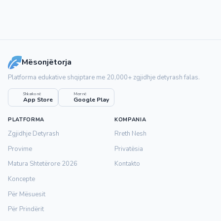
Mësonjëtorja
Platforma edukative shqiptare me 20,000+ zgjidhje detyrash falas.
Shkarko në
Merr në
App Store
Google Play
PLATFORMA
KOMPANIA
Zgjidhje Detyrash
Rreth Nesh
Provime
Privatësia
Matura Shtetërore 2026
Kontakto
Koncepte
Për Mësuesit
Për Prindërit