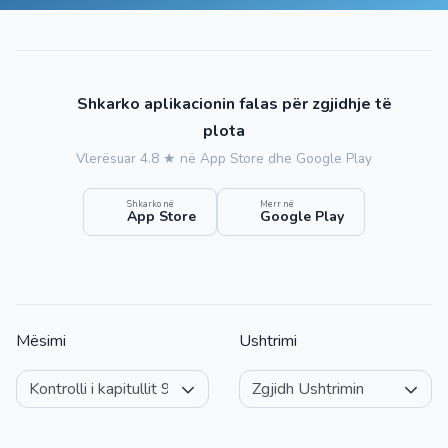
Shkarko aplikacionin falas për zgjidhje të
plota
Vlerësuar 4.8 ★ në App Store dhe Google Play
Shkarko në
Merr në
App Store
Google Play
Mësimi
Ushtrimi