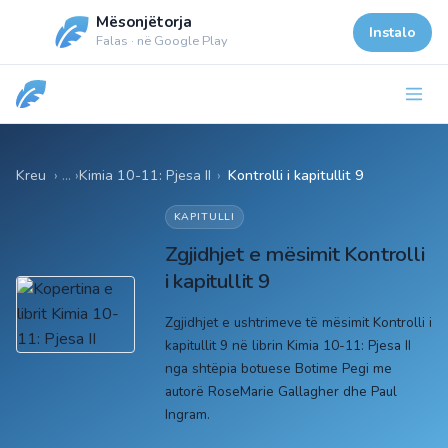
Mësonjëtorja
Instalo
Falas · në Google Play
Kreu
Kimia 10-11: Pjesa II
›
Kontrolli i kapitullit 9
KAPITULLI
Zgjidhjet e mësimit Kontrolli
i kapitullit 9
Zgjidhjet e ushtrimeve të mësimit Kontrolli i
kapitullit 9 në librin Kimia 10-11: Pjesa II
nga shtëpia botuese Botime Pegi me
autorë RoseMarie Gallagher dhe Paul
Ingram.