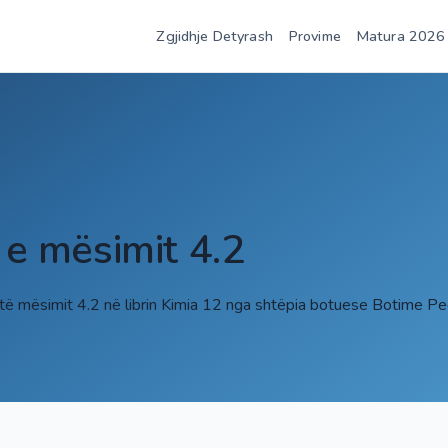
Zgjidhje Detyrash
Provime
Matura 2026
 e mësimit 4.2
 të mësimit 4.2 në librin Kimia 12 nga shtëpia botuese Botime Pe