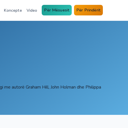
Për Mësuesit
Për Prindërit
Koncepte
Video
gi me autorë Graham Hill, John Holman dhe Philippa