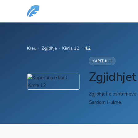
Kreu
›
Zgjidhje
›
Kimia 12
›
4.2
KAPITULLI
Zgjidhjet
Zgjidhjet e ushtrimeve
Gardom Hulme.