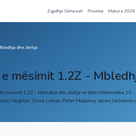
Zgjidhje Detyrash
Provime
Matura 2026
Mbledhja dhe zbritja
 e mësimit 1.2Z - Mbledhj
 të mësimit 1.2Z - Mbledhja dhe zbritja në librin Matematika 10 
 June Haighton, Steve Lomax, Peter Mullarkey, James Nicholson 