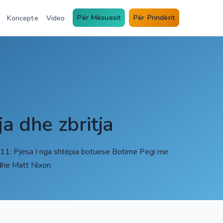
Për Mësuesit
Për Prindërit
Koncepte
Video
a dhe zbritja
- 11: Pjesa I nga shtëpia botuese Botime Pegi me
dhe Matt Nixon.