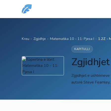
Kreu
›
Zgjidhje
›
Matematika 10 - 11: Pjesa I
›
1.2Z - 
KAPITULLI
Zgjidhjet
Zgjidhjet e ushtrimeve
autorë Steve Fearnley,