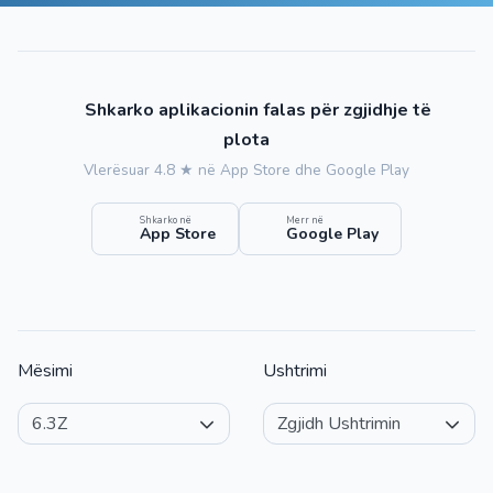
Shkarko aplikacionin falas për zgjidhje të
plota
Vlerësuar 4.8 ★ në App Store dhe Google Play
Shkarko në
Merr në
App Store
Google Play
Mësimi
Ushtrimi