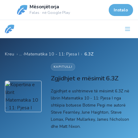
Mësonjëtorja
Instalo
Falas · në Google Play
Kreu
Matematika 10 - 11: Pjesa I
›
6.3Z
KAPITULLI
Zgjidhjet e mësimit 6.3Z
Zgjidhjet e ushtrimeve të mësimit 6.3Z në
librin Matematika 10 - 11: Pjesa I nga
shtëpia botuese Botime Pegi me autorë
Steve Fearnley, June Haighton, Steve
Lomax, Peter Mullarkey, James Nicholson
dhe Matt Nixon.