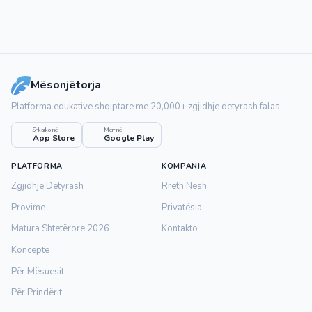
Mësonjëtorja
Platforma edukative shqiptare me 20,000+ zgjidhje detyrash falas.
Shkarko në
Merr në
App Store
Google Play
PLATFORMA
KOMPANIA
Zgjidhje Detyrash
Rreth Nesh
Provime
Privatësia
Matura Shtetërore 2026
Kontakto
Koncepte
Për Mësuesit
Për Prindërit