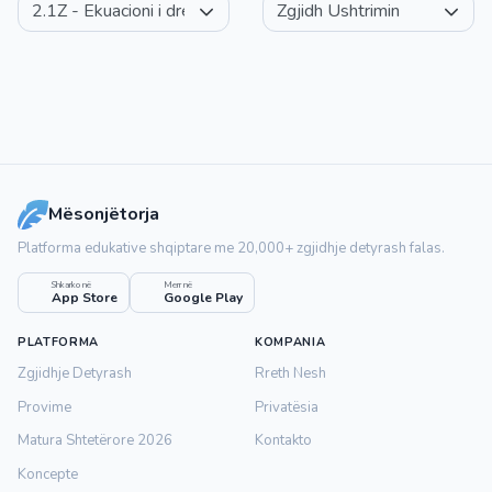
Mësonjëtorja
Platforma edukative shqiptare me 20,000+ zgjidhje detyrash falas.
Shkarko në
Merr në
App Store
Google Play
PLATFORMA
KOMPANIA
Zgjidhje Detyrash
Rreth Nesh
Provime
Privatësia
Matura Shtetërore 2026
Kontakto
Koncepte