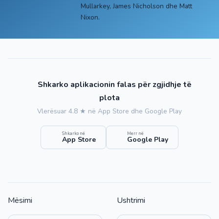
Mullarkey, James Nicholson dhe Matt
Nixon.
Shkarko aplikacionin falas për zgjidhje të
plota
Vlerësuar 4.8 ★ në App Store dhe Google Play
Shkarko në
Merr në
App Store
Google Play
Mësimi
Ushtrimi