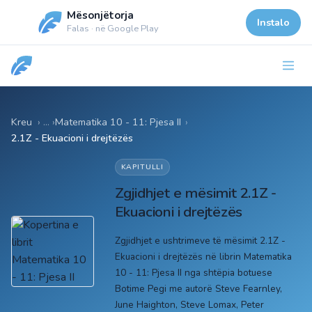
Mësonjëtorja
Instalo
Falas · në Google Play
Kreu
Matematika 10 - 11: Pjesa II
›
2.1Z - Ekuacioni i drejtëzës
KAPITULLI
Zgjidhjet e mësimit 2.1Z -
Ekuacioni i drejtëzës
Zgjidhjet e ushtrimeve të mësimit 2.1Z -
Ekuacioni i drejtëzës në librin Matematika
10 - 11: Pjesa II nga shtëpia botuese
Botime Pegi me autorë Steve Fearnley,
June Haighton, Steve Lomax, Peter