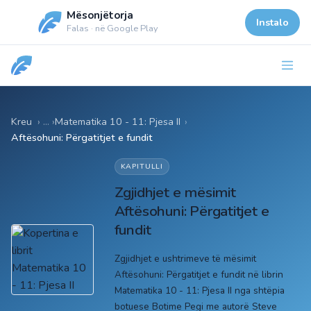
Mësonjëtorja
Instalo
Falas · në Google Play
Kreu
Matematika 10 - 11: Pjesa II
›
Aftësohuni: Përgatitjet e fundit
KAPITULLI
Zgjidhjet e mësimit
Aftësohuni: Përgatitjet e
fundit
Zgjidhjet e ushtrimeve të mësimit
Aftësohuni: Përgatitjet e fundit në librin
Matematika 10 - 11: Pjesa II nga shtëpia
botuese Botime Pegi me autorë Steve