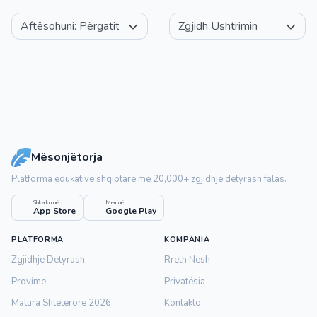
Mësonjëtorja
Platforma edukative shqiptare me 20,000+ zgjidhje detyrash falas.
Shkarko në
Merr në
App Store
Google Play
PLATFORMA
KOMPANIA
Zgjidhje Detyrash
Rreth Nesh
Provime
Privatësia
Matura Shtetërore 2026
Kontakto