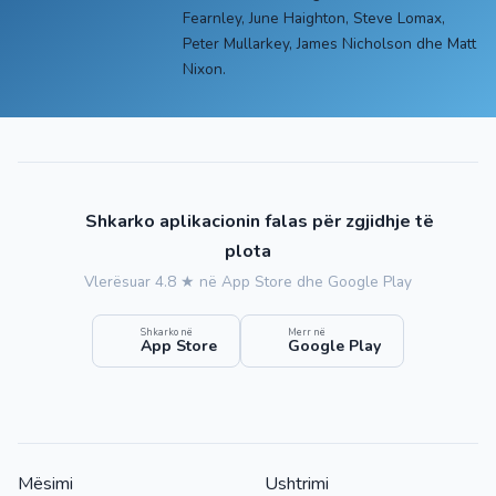
Fearnley, June Haighton, Steve Lomax,
Peter Mullarkey, James Nicholson dhe Matt
Nixon.
Shkarko aplikacionin falas për zgjidhje të
plota
Vlerësuar 4.8 ★ në App Store dhe Google Play
Shkarko në
Merr në
App Store
Google Play
Mësimi
Ushtrimi