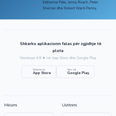
Katherine Pate, Jenny Roach, Peter
Sherran dhe Robert Ward-Penny.
Shkarko aplikacionin falas për zgjidhje të
plota
Vlerësuar 4.8 ★ në App Store dhe Google Play
Shkarko në
Merr në
App Store
Google Play
Mësimi
Ushtrimi