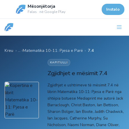
Mësonjëtorja
Instalo
Falas · në Google Play
Kreu
Matematika 10-11: Pjesa e Parë
›
7.4
KAPITULLI
Zgjidhjet e mësimit 7.4
Zgjidhjet e ushtrimeve të mësimit 7.4 në
librin Matematika 10-11: Pjesa e Parë nga
shtëpia botuese Mediaprint me autorë Jack
Barraclough, Christ Baston, Ian Bettison,
Sharon Bolger, Ian Boote, Judith Chadwick,
Ian Jacques, Catherine Murphy, Su
Nicholson, Naomi Norman, Diane Oliver,