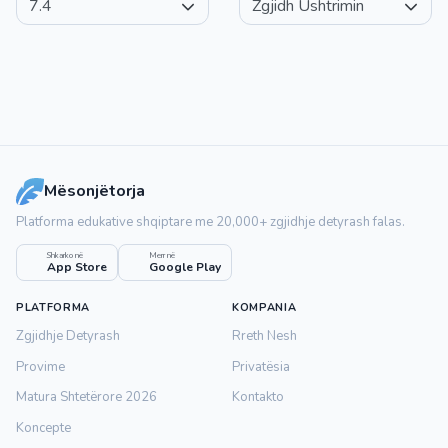
Mësonjëtorja
Platforma edukative shqiptare me 20,000+ zgjidhje detyrash falas.
Shkarko në
Merr në
App Store
Google Play
PLATFORMA
KOMPANIA
Zgjidhje Detyrash
Rreth Nesh
Provime
Privatësia
Matura Shtetërore 2026
Kontakto
Koncepte