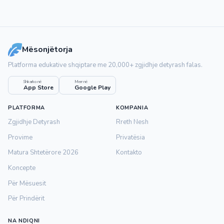
Mësonjëtorja
Platforma edukative shqiptare me 20,000+ zgjidhje detyrash falas.
Shkarko në
Merr në
App Store
Google Play
PLATFORMA
KOMPANIA
Zgjidhje Detyrash
Rreth Nesh
Provime
Privatësia
Matura Shtetërore 2026
Kontakto
Koncepte
Për Mësuesit
Për Prindërit
NA NDIQNI