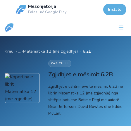
Mësonjëtorja
Instalo
Falas · në Google Play
Kreu
Matematika 12 (me zgjedhje)
›
6.2B
KAPITULLI
Zgjidhjet e mësimit 6.2B
Zgjidhjet e ushtrimeve të mësimit 6.2B në
librin Matematika 12 (me zgjedhje) nga
shtëpia botuese Botime Pegi me autorë
Brian Jefferson, David Bowles dhe Eddie
Mullan.