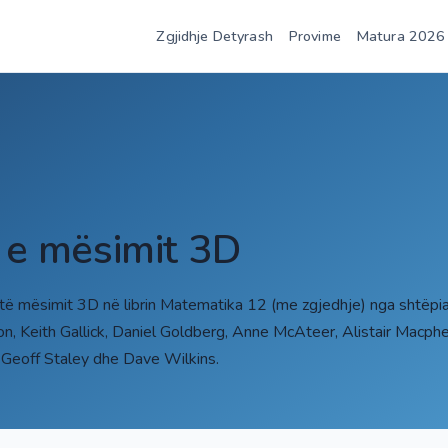
Zgjidhje Detyrash
Provime
Matura 2026
t e mësimit 3D
 të mësimit 3D në librin Matematika 12 (me zgjedhje) nga shtëp
son, Keith Gallick, Daniel Goldberg, Anne McAteer, Alistair Macp
 Geoff Staley dhe Dave Wilkins.