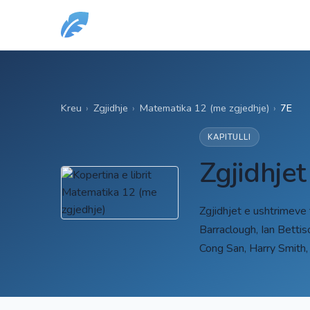
Kreu
›
Zgjidhje
›
Matematika 12 (me zgjedhje)
›
7E
KAPITULLI
Zgjidhje
Zgjidhjet e ushtrimeve
Barraclough, Ian Betti
Cong San, Harry Smith,