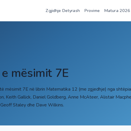
Zgjidhje Detyrash
Provime
Matura 2026
t e mësimit 7E
 të mësimit 7E në librin Matematika 12 (me zgjedhje) nga shtëp
son, Keith Gallick, Daniel Goldberg, Anne McAteer, Alistair Macp
 Geoff Staley dhe Dave Wilkins.