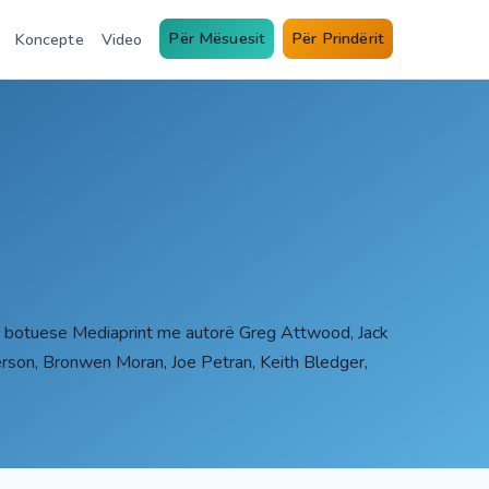
Për Mësuesit
Për Prindërit
Koncepte
Video
ia botuese Mediaprint me autorë Greg Attwood, Jack
herson, Bronwen Moran, Joe Petran, Keith Bledger,