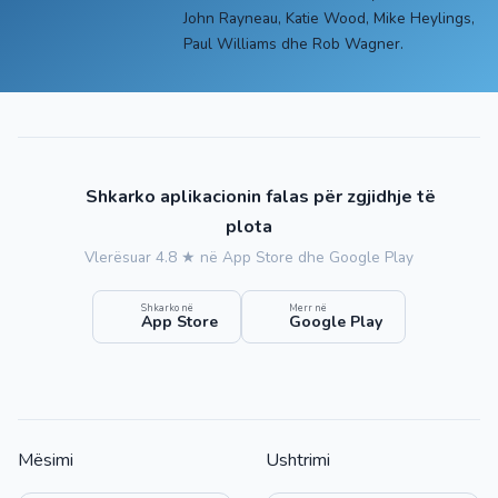
John Rayneau, Katie Wood, Mike Heylings,
Paul Williams dhe Rob Wagner.
Shkarko aplikacionin falas për zgjidhje të
plota
Vlerësuar 4.8 ★ në App Store dhe Google Play
Shkarko në
Merr në
App Store
Google Play
Mësimi
Ushtrimi