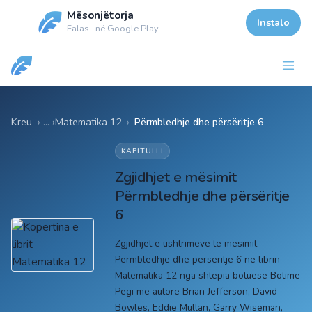
Mësonjëtorja
Instalo
Falas · në Google Play
Kreu
Matematika 12
›
Përmbledhje dhe përsëritje 6
KAPITULLI
Zgjidhjet e mësimit
Përmbledhje dhe përsëritje
6
Zgjidhjet e ushtrimeve të mësimit
Përmbledhje dhe përsëritje 6 në librin
Matematika 12 nga shtëpia botuese Botime
Pegi me autorë Brian Jefferson, David
Bowles, Eddie Mullan, Garry Wiseman,