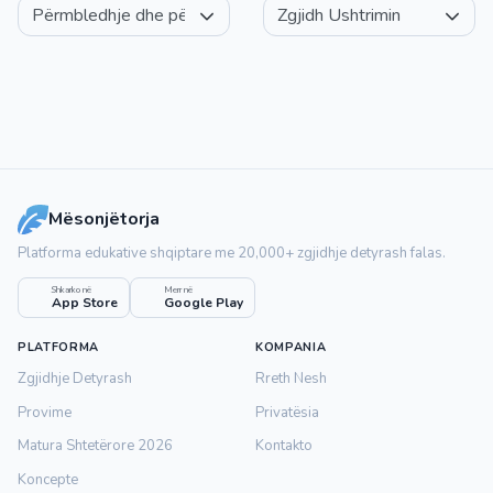
Mësonjëtorja
Platforma edukative shqiptare me 20,000+ zgjidhje detyrash falas.
Shkarko në
Merr në
App Store
Google Play
PLATFORMA
KOMPANIA
Zgjidhje Detyrash
Rreth Nesh
Provime
Privatësia
Matura Shtetërore 2026
Kontakto
Koncepte