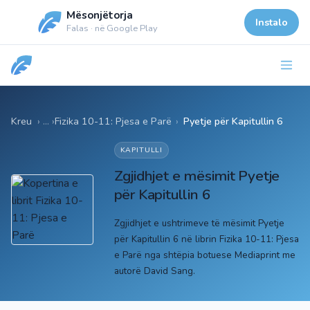
Mësonjëtorja
Instalo
Falas · në Google Play
Kreu
Fizika 10-11: Pjesa e Parë
›
Pyetje për Kapitullin 6
KAPITULLI
Zgjidhjet e mësimit Pyetje
për Kapitullin 6
Zgjidhjet e ushtrimeve të mësimit Pyetje
për Kapitullin 6 në librin Fizika 10-11: Pjesa
e Parë nga shtëpia botuese Mediaprint me
autorë David Sang.