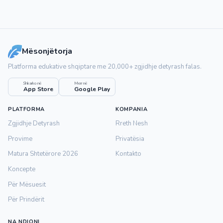
Mësonjëtorja
Platforma edukative shqiptare me 20,000+ zgjidhje detyrash falas.
Shkarko në
Merr në
App Store
Google Play
PLATFORMA
KOMPANIA
Zgjidhje Detyrash
Rreth Nesh
Provime
Privatësia
Matura Shtetërore 2026
Kontakto
Koncepte
Për Mësuesit
Për Prindërit
NA NDIQNI