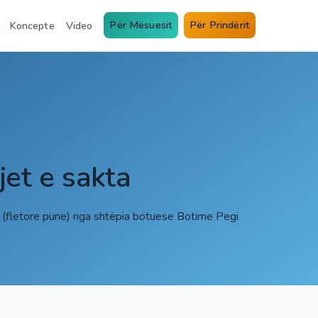
Për Mësuesit
Për Prindërit
Koncepte
Video
jet e sakta
1 (fletore pune) nga shtëpia botuese Botime Pegi