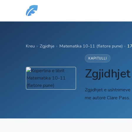
Kreu
›
Zgjidhje
›
Matematika 10-11 (fletore pune)
›
17
KAPITULLI
Zgjidhjet
Zgjidhjet e ushtrimeve
me autorë Clare Pass.