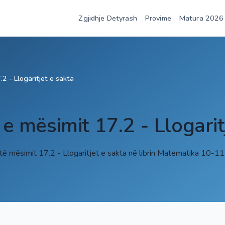
Zgjidhje Detyrash
Provime
Matura 2026
.2 - Llogaritjet e sakta
 e mësimit 17.2 - Llogarit
 të mësimit 17.2 - Llogaritjet e sakta në librin Matematika 10-1