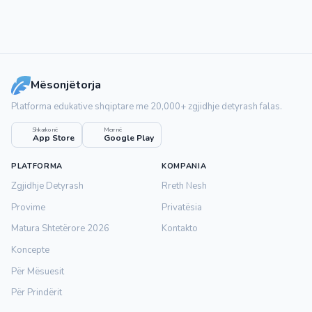
Mësonjëtorja
Platforma edukative shqiptare me 20,000+ zgjidhje detyrash falas.
Shkarko në
Merr në
App Store
Google Play
PLATFORMA
KOMPANIA
Zgjidhje Detyrash
Rreth Nesh
Provime
Privatësia
Matura Shtetërore 2026
Kontakto
Koncepte
Për Mësuesit
Për Prindërit