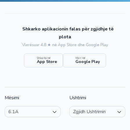
Shkarko aplikacionin falas për zgjidhje të
plota
Vlerësuar 4.8 ★ në App Store dhe Google Play
Shkarko në
Merr në
App Store
Google Play
Mësimi
Ushtrimi