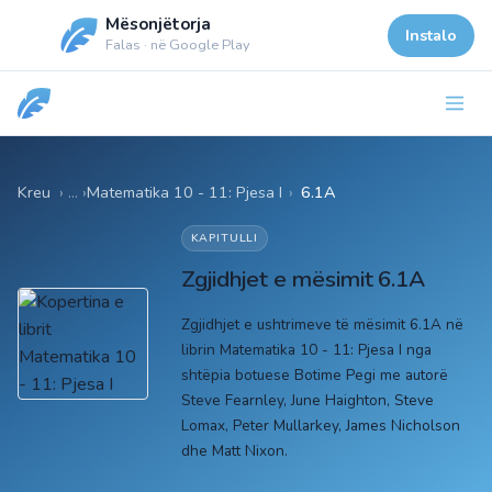
Mësonjëtorja
Instalo
Falas · në Google Play
Kreu
Matematika 10 - 11: Pjesa I
›
6.1A
KAPITULLI
Zgjidhjet e mësimit 6.1A
Zgjidhjet e ushtrimeve të mësimit 6.1A në
librin Matematika 10 - 11: Pjesa I nga
shtëpia botuese Botime Pegi me autorë
Steve Fearnley, June Haighton, Steve
Lomax, Peter Mullarkey, James Nicholson
dhe Matt Nixon.