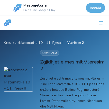
Mësonjëtorja
Instalo
Falas · në Google Play
Kreu
Matematika 10 - 11: Pjesa II
›
Vlerësim 2
KAPITULLI
Zgjidhjet e mësimit Vlerësim
2
Zgjidhjet e ushtrimeve të mësimit Vlerësim
2 në librin Matematika 10 - 11: Pjesa II nga
shtëpia botuese Botime Pegi me autorë
Steve Fearnley, June Haighton, Steve
Lomax, Peter Mullarkey, James Nicholson
dhe Matt Nixon.