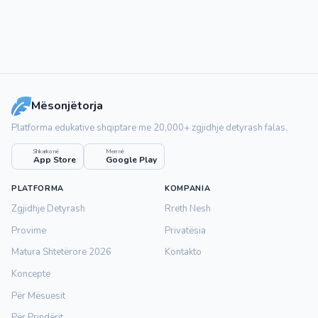
Mësonjëtorja
Platforma edukative shqiptare me 20,000+ zgjidhje detyrash falas.
Shkarko në
Merr në
App Store
Google Play
PLATFORMA
KOMPANIA
Zgjidhje Detyrash
Rreth Nesh
Provime
Privatësia
Matura Shtetërore 2026
Kontakto
Koncepte
Për Mësuesit
Për Prindërit