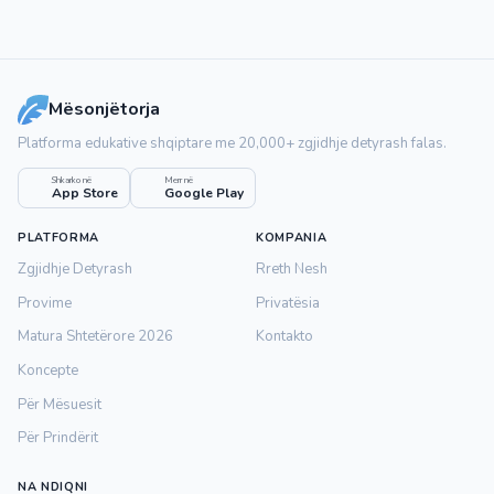
Mësonjëtorja
Platforma edukative shqiptare me 20,000+ zgjidhje detyrash falas.
Shkarko në
Merr në
App Store
Google Play
PLATFORMA
KOMPANIA
Zgjidhje Detyrash
Rreth Nesh
Provime
Privatësia
Matura Shtetërore 2026
Kontakto
Koncepte
Për Mësuesit
Për Prindërit
NA NDIQNI