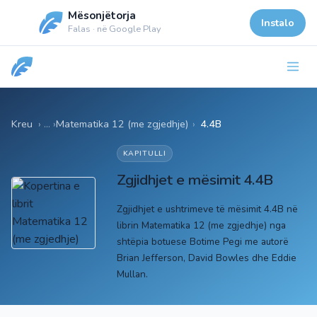
Mësonjëtorja
Instalo
Falas · në Google Play
Kreu
Matematika 12 (me zgjedhje)
›
4.4B
KAPITULLI
Zgjidhjet e mësimit 4.4B
Zgjidhjet e ushtrimeve të mësimit 4.4B në
librin Matematika 12 (me zgjedhje) nga
shtëpia botuese Botime Pegi me autorë
Brian Jefferson, David Bowles dhe Eddie
Mullan.