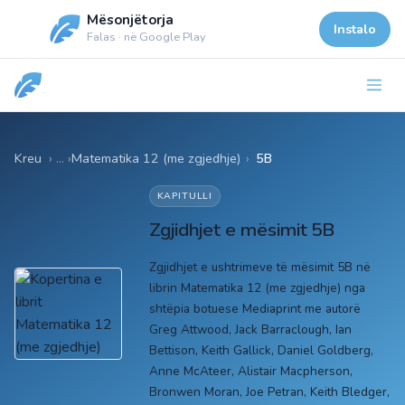
Mësonjëtorja
Instalo
Falas · në Google Play
Kreu
Matematika 12 (me zgjedhje)
›
5B
KAPITULLI
Zgjidhjet e mësimit 5B
Zgjidhjet e ushtrimeve të mësimit 5B në
librin Matematika 12 (me zgjedhje) nga
shtëpia botuese Mediaprint me autorë
Greg Attwood, Jack Barraclough, Ian
Bettison, Keith Gallick, Daniel Goldberg,
Anne McAteer, Alistair Macpherson,
Bronwen Moran, Joe Petran, Keith Bledger,