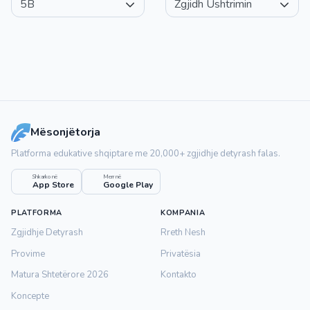
Mësonjëtorja
Platforma edukative shqiptare me 20,000+ zgjidhje detyrash falas.
Shkarko në
Merr në
App Store
Google Play
PLATFORMA
KOMPANIA
Zgjidhje Detyrash
Rreth Nesh
Provime
Privatësia
Matura Shtetërore 2026
Kontakto
Koncepte