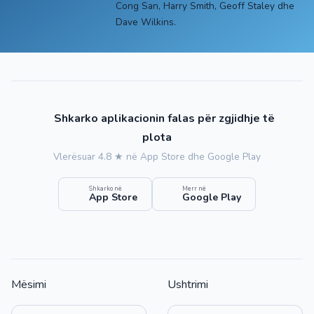
Cong San, Harry Smith, Geoff Staley dhe
Dave Wilkins.
Shkarko aplikacionin falas për zgjidhje të
plota
Vlerësuar 4.8 ★ në App Store dhe Google Play
Shkarko në
Merr në
App Store
Google Play
Mësimi
Ushtrimi