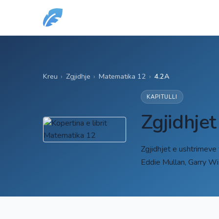
Kreu
›
Zgjidhje
›
Matematika 12
›
4.2A
KAPITULLI
Zgjidhje
Zgjidhjet e ushtrimeve
Eddie Mullan, Garry W