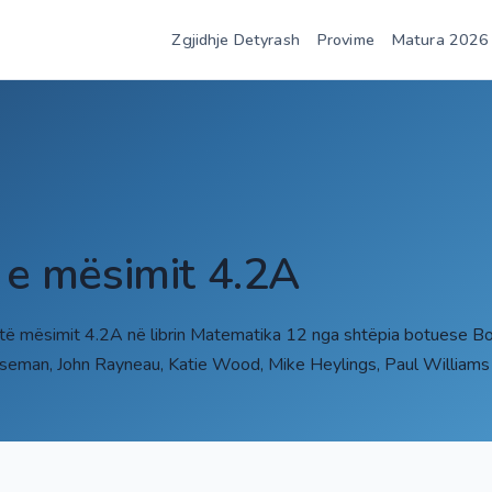
Zgjidhje Detyrash
Provime
Matura 2026
t e mësimit 4.2A
 të mësimit 4.2A në librin Matematika 12 nga shtëpia botuese Bo
iseman, John Rayneau, Katie Wood, Mike Heylings, Paul William