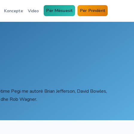
Për Mësuesit
Për Prindërit
Koncepte
Video
time Pegi me autorë Brian Jefferson, David Bowles,
s dhe Rob Wagner.