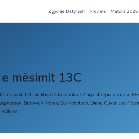
Zgjidhje Detyrash
Provime
Matura 2026
t e mësimit 13C
 të mësimit 13C në librin Matematika 12 nga shtëpia botuese Me
Macpherson, Bronwen Moran, Su Nicholson, Diane Oliver, Joe Petra
Wilkins.