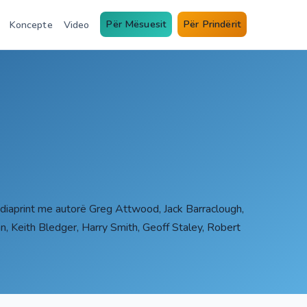
Për Mësuesit
Për Prindërit
Koncepte
Video
diaprint me autorë Greg Attwood, Jack Barraclough,
n, Keith Bledger, Harry Smith, Geoff Staley, Robert