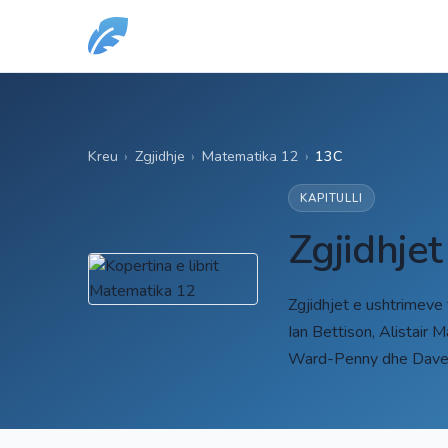
Kreu
›
Zgjidhje
›
Matematika 12
›
13C
KAPITULLI
Zgjidhje
Zgjidhjet e ushtrimeve
Ian Bettison, Alistair 
Ward-Penny dhe Dave 