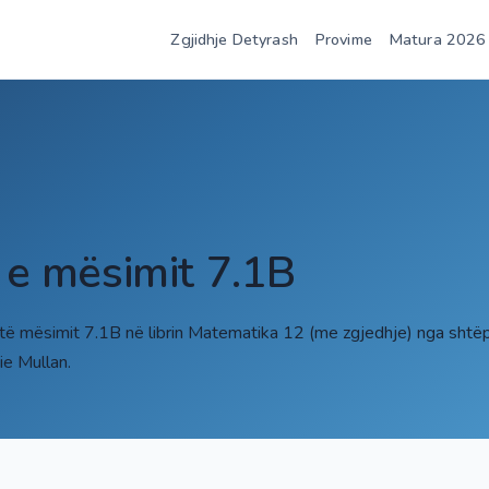
Zgjidhje Detyrash
Provime
Matura 2026
t e mësimit 7.1B
 të mësimit 7.1B në librin Matematika 12 (me zgjedhje) nga shtë
e Mullan.