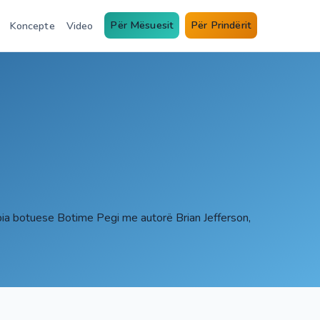
Për Mësuesit
Për Prindërit
Koncepte
Video
pia botuese Botime Pegi me autorë Brian Jefferson,