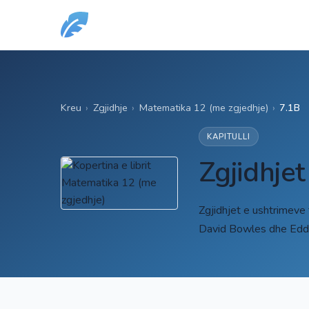
Kreu
›
Zgjidhje
›
Matematika 12 (me zgjedhje)
›
7.1B
KAPITULLI
Zgjidhje
Zgjidhjet e ushtrimeve
David Bowles dhe Eddi