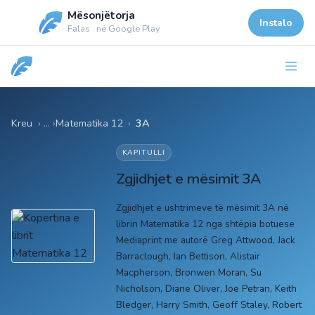
Mësonjëtorja
Instalo
Falas · në Google Play
Kreu
Matematika 12
›
3A
KAPITULLI
Zgjidhjet e mësimit 3A
Zgjidhjet e ushtrimeve të mësimit 3A në
librin Matematika 12 nga shtëpia botuese
Mediaprint me autorë Greg Attwood, Jack
Barraclough, Ian Bettison, Alistair
Macpherson, Bronwen Moran, Su
Nicholson, Diane Oliver, Joe Petran, Keith
Bledger, Harry Smith, Geoff Staley, Robert