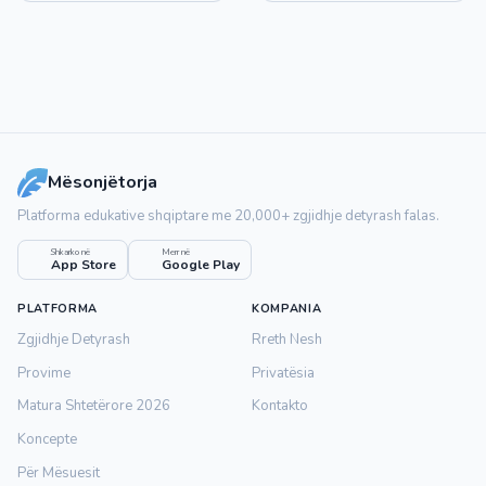
Mësonjëtorja
Platforma edukative shqiptare me 20,000+ zgjidhje detyrash falas.
Shkarko në
Merr në
App Store
Google Play
PLATFORMA
KOMPANIA
Zgjidhje Detyrash
Rreth Nesh
Provime
Privatësia
Matura Shtetërore 2026
Kontakto
Koncepte
Për Mësuesit