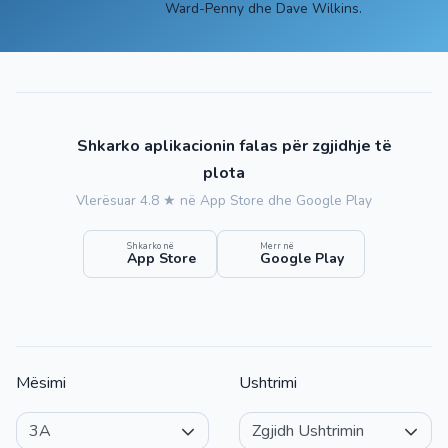
Ward-Penny dhe Dave Wilkins.
Shkarko aplikacionin falas për zgjidhje të
plota
Vlerësuar 4.8 ★ në App Store dhe Google Play
Shkarko në
Merr në
App Store
Google Play
Mësimi
Ushtrimi