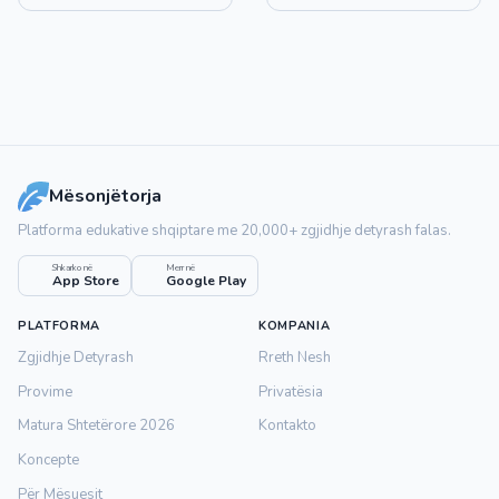
Mësonjëtorja
Platforma edukative shqiptare me 20,000+ zgjidhje detyrash falas.
Shkarko në
Merr në
App Store
Google Play
PLATFORMA
KOMPANIA
Zgjidhje Detyrash
Rreth Nesh
Provime
Privatësia
Matura Shtetërore 2026
Kontakto
Koncepte
Për Mësuesit