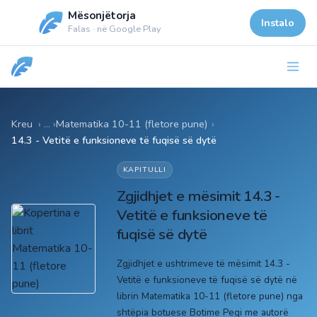
Mësonjëtorja
Instalo
Falas · në Google Play
Kreu
Matematika 10-11 (fletore pune)
›
14.3 - Vetitë e funksioneve të fuqisë së dytë
KAPITULLI
Zgjidhjet e mësimit 14.3 -
Vetitë e funksioneve të
fuqisë së dytë
Zgjidhjet e ushtrimeve të mësimit 14.3 -
Vetitë e funksioneve të fuqisë së dytë në
librin Matematika 10-11 (fletore pune) nga
shtëpia botuese Botime Pegi me autorë