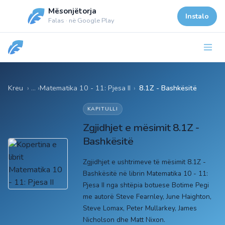
Mësonjëtorja
Instalo
Falas · në Google Play
Kreu
Matematika 10 - 11: Pjesa II
›
8.1Z - Bashkësitë
KAPITULLI
Zgjidhjet e mësimit 8.1Z -
Bashkësitë
Zgjidhjet e ushtrimeve të mësimit 8.1Z -
Bashkësitë në librin Matematika 10 - 11:
Pjesa II nga shtëpia botuese Botime Pegi
me autorë Steve Fearnley, June Haighton,
Steve Lomax, Peter Mullarkey, James
Nicholson dhe Matt Nixon.