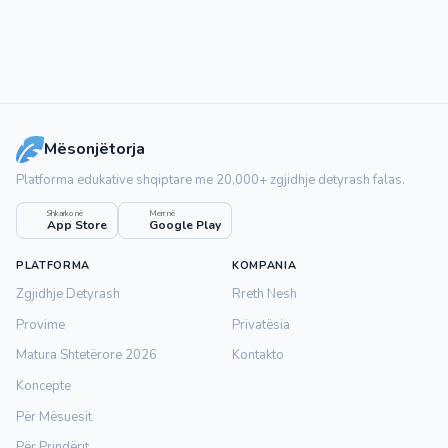
Mësonjëtorja
Platforma edukative shqiptare me 20,000+ zgjidhje detyrash falas.
Shkarko në
Merr në
App Store
Google Play
PLATFORMA
KOMPANIA
Zgjidhje Detyrash
Rreth Nesh
Provime
Privatësia
Matura Shtetërore 2026
Kontakto
Koncepte
Për Mësuesit
Për Prindërit