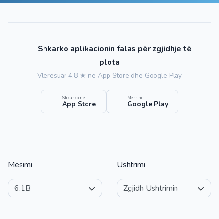
Shkarko aplikacionin falas për zgjidhje të
plota
Vlerësuar 4.8 ★ në App Store dhe Google Play
Shkarko në
Merr në
App Store
Google Play
Mësimi
Ushtrimi