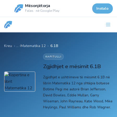
Mësonjëtorja
Instalo
Falas · në Google Play
Kreu
Matematika 12
›
6.1B
KAPITULLI
Zgjidhjet e mësimit 6.1B
Zgjidhjet e ushtrimeve të mësimit 6.1B në
librin Matematika 12 nga shtëpia botuese
Botime Pegi me autorë Brian Jefferson,
David Bowles, Eddie Mullan, Garry
Wiseman, John Rayneau, Katie Wood, Mike
Heylings, Paul Williams dhe Rob Wagner.