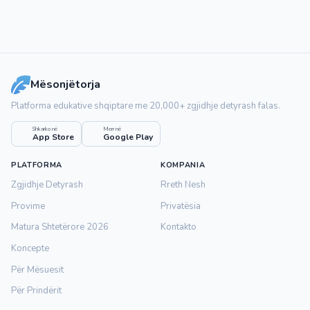
Mësonjëtorja
Platforma edukative shqiptare me 20,000+ zgjidhje detyrash falas.
Shkarko në
Merr në
App Store
Google Play
PLATFORMA
KOMPANIA
Zgjidhje Detyrash
Rreth Nesh
Provime
Privatësia
Matura Shtetërore 2026
Kontakto
Koncepte
Për Mësuesit
Për Prindërit