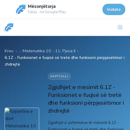
Mësonjëtorja
Instalo
Falas · në Google Play
Kreu
Matematika 10 - 11: Pjesa II
›
6.1Z - Funksionet e fuqisë së tretë dhe funksioni përpjesëtimor i
zhdrejtë
KAPITULLI
Zgjidhjet e mësimit 6.1Z -
Funksionet e fuqisë së tretë
dhe funksioni përpjesëtimor i
zhdrejtë
Zgjidhjet e ushtrimeve të mësimit 6.1Z -
Funksionet e fuqisë së tretë dhe funksioni