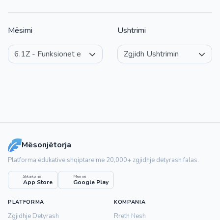
Mësimi
Ushtrimi
Mësonjëtorja
Platforma edukative shqiptare me 20,000+ zgjidhje detyrash falas.
Shkarko në
Merr në
App Store
Google Play
PLATFORMA
KOMPANIA
Zgjidhje Detyrash
Rreth Nesh