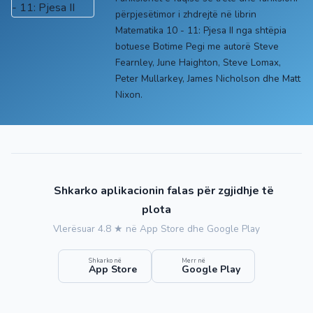
përpjesëtimor i zhdrejtë në librin
Matematika 10 - 11: Pjesa II nga shtëpia
botuese Botime Pegi me autorë Steve
Fearnley, June Haighton, Steve Lomax,
Peter Mullarkey, James Nicholson dhe Matt
Nixon.
Shkarko aplikacionin falas për zgjidhje të
plota
Vlerësuar 4.8 ★ në App Store dhe Google Play
Shkarko në
Merr në
App Store
Google Play