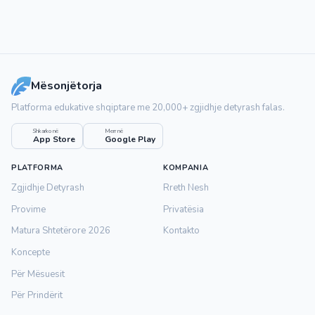
Mësonjëtorja
Platforma edukative shqiptare me 20,000+ zgjidhje detyrash falas.
Shkarko në
Merr në
App Store
Google Play
PLATFORMA
KOMPANIA
Zgjidhje Detyrash
Rreth Nesh
Provime
Privatësia
Matura Shtetërore 2026
Kontakto
Koncepte
Për Mësuesit
Për Prindërit