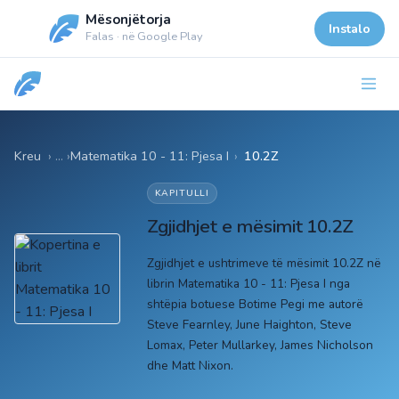
Mësonjëtorja
Instalo
Falas · në Google Play
Kreu
Matematika 10 - 11: Pjesa I
›
10.2Z
KAPITULLI
Zgjidhjet e mësimit 10.2Z
Zgjidhjet e ushtrimeve të mësimit 10.2Z në
librin Matematika 10 - 11: Pjesa I nga
shtëpia botuese Botime Pegi me autorë
Steve Fearnley, June Haighton, Steve
Lomax, Peter Mullarkey, James Nicholson
dhe Matt Nixon.