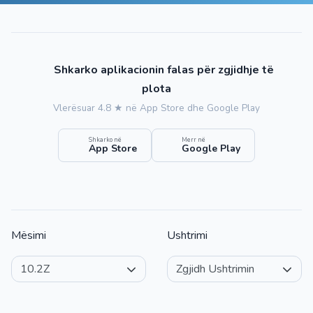
Shkarko aplikacionin falas për zgjidhje të
plota
Vlerësuar 4.8 ★ në App Store dhe Google Play
Shkarko në
Merr në
App Store
Google Play
Mësimi
Ushtrimi