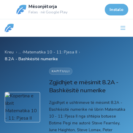
Mësonjëtorja
Instalo
Falas · në Google Play
Kreu
Matematika 10 - 11: Pjesa II
›
8.2A - Bashkësitë numerike
KAPITULLI
Zgjidhjet e mësimit 8.2A -
Bashkësitë numerike
Zgjidhjet e ushtrimeve të mësimit 8.2A -
Bashkësitë numerike në librin Matematika
10 - 11: Pjesa II nga shtëpia botuese
Botime Pegi me autorë Steve Fearnley,
June Haighton, Steve Lomax, Peter