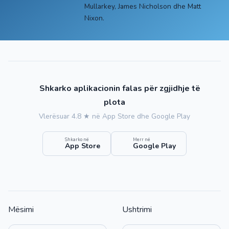
Mullarkey, James Nicholson dhe Matt
Nixon.
Shkarko aplikacionin falas për zgjidhje të
plota
Vlerësuar 4.8 ★ në App Store dhe Google Play
Shkarko në
Merr në
App Store
Google Play
Mësimi
Ushtrimi