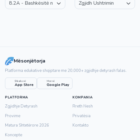
Mësonjëtorja
Platforma edukative shqiptare me 20,000+ zgjidhje detyrash falas.
Shkarko në
Merr në
App Store
Google Play
PLATFORMA
KOMPANIA
Zgjidhje Detyrash
Rreth Nesh
Provime
Privatësia
Matura Shtetërore 2026
Kontakto
Koncepte