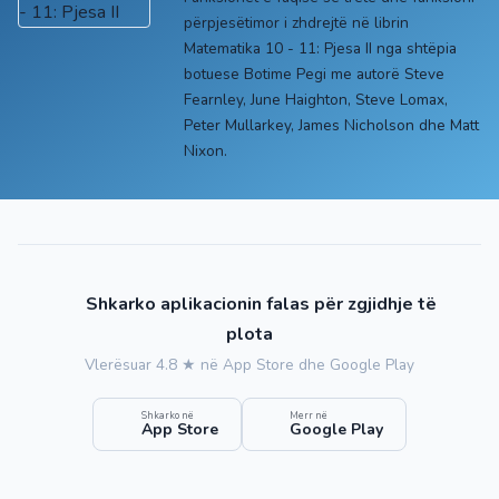
përpjesëtimor i zhdrejtë në librin
Matematika 10 - 11: Pjesa II nga shtëpia
botuese Botime Pegi me autorë Steve
Fearnley, June Haighton, Steve Lomax,
Peter Mullarkey, James Nicholson dhe Matt
Nixon.
Shkarko aplikacionin falas për zgjidhje të
plota
Vlerësuar 4.8 ★ në App Store dhe Google Play
Shkarko në
Merr në
App Store
Google Play