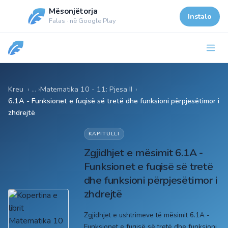
Mësonjëtorja
Instalo
Falas · në Google Play
Kreu
Matematika 10 - 11: Pjesa II
›
6.1A - Funksionet e fuqisë së tretë dhe funksioni përpjesëtimor i
zhdrejtë
KAPITULLI
Zgjidhjet e mësimit 6.1A -
Funksionet e fuqisë së tretë
dhe funksioni përpjesëtimor i
zhdrejtë
Zgjidhjet e ushtrimeve të mësimit 6.1A -
Funksionet e fuqisë së tretë dhe funksioni