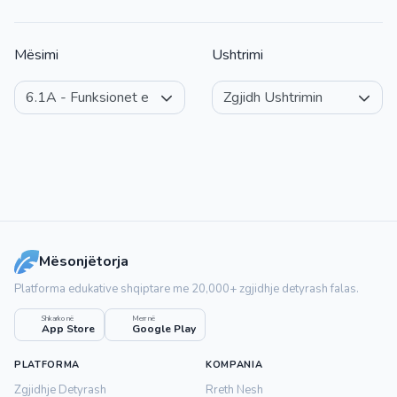
Mësimi
Ushtrimi
Mësonjëtorja
Platforma edukative shqiptare me 20,000+ zgjidhje detyrash falas.
Shkarko në
Merr në
App Store
Google Play
PLATFORMA
KOMPANIA
Zgjidhje Detyrash
Rreth Nesh