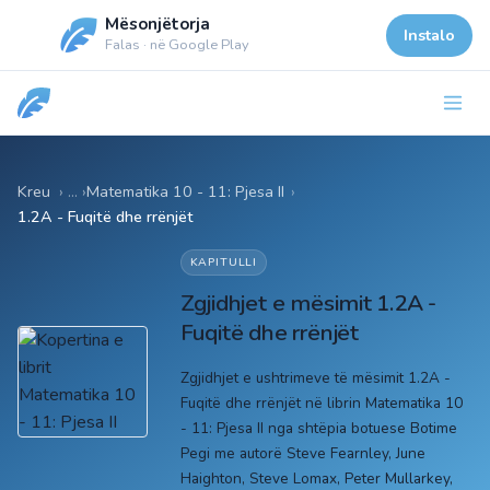
Mësonjëtorja
Instalo
Falas · në Google Play
Kreu
Matematika 10 - 11: Pjesa II
›
1.2A - Fuqitë dhe rrënjët
KAPITULLI
Zgjidhjet e mësimit 1.2A -
Fuqitë dhe rrënjët
Zgjidhjet e ushtrimeve të mësimit 1.2A -
Fuqitë dhe rrënjët në librin Matematika 10
- 11: Pjesa II nga shtëpia botuese Botime
Pegi me autorë Steve Fearnley, June
Haighton, Steve Lomax, Peter Mullarkey,