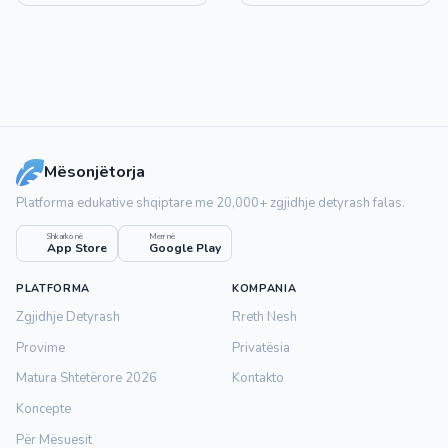
Mësonjëtorja
Platforma edukative shqiptare me 20,000+ zgjidhje detyrash falas.
Shkarko në
Merr në
App Store
Google Play
PLATFORMA
KOMPANIA
Zgjidhje Detyrash
Rreth Nesh
Provime
Privatësia
Matura Shtetërore 2026
Kontakto
Koncepte
Për Mësuesit