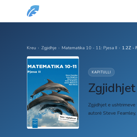
Kreu
›
Zgjidhje
›
Matematika 10 - 11: Pjesa II
›
1.2Z - 
KAPITULLI
Zgjidhjet
Zgjidhjet e ushtrimeve
autorë Steve Fearnley,