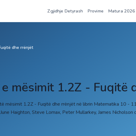
Zgjidhje Detyrash
Provime
Matura 2026
Fuqitë dhe rrënjët
 e mësimit 1.2Z - Fuqitë 
 të mësimit 1.2Z - Fuqitë dhe rrënjët në librin Matematika 10 - 
 June Haighton, Steve Lomax, Peter Mullarkey, James Nicholson 