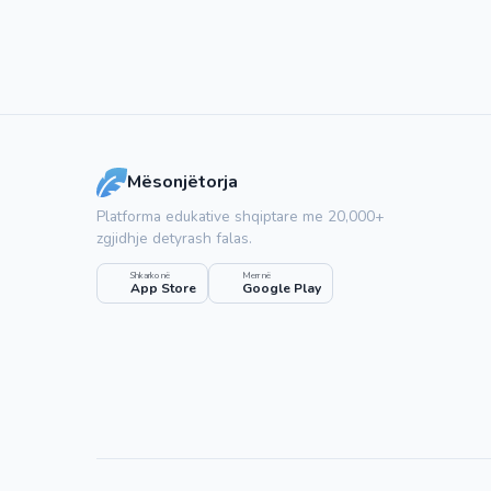
Mësonjëtorja
Platforma edukative shqiptare me 20,000+
zgjidhje detyrash falas.
Shkarko në
Merr në
App Store
Google Play